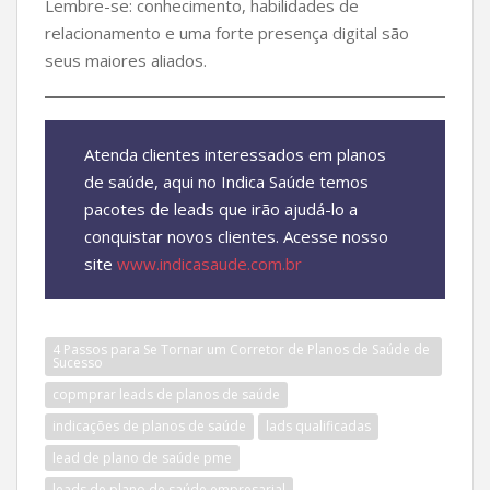
Lembre-se: conhecimento, habilidades de
relacionamento e uma forte presença digital são
seus maiores aliados.
Atenda clientes interessados em planos
de saúde, aqui no Indica Saúde temos
pacotes de leads que irão ajudá-lo a
conquistar novos clientes. Acesse nosso
site
www.indicasaude.com.br
4 Passos para Se Tornar um Corretor de Planos de Saúde de
Sucesso
copmprar leads de planos de saúde
indicações de planos de saúde
lads qualificadas
lead de plano de saúde pme
leads de plano de saúde empresarial