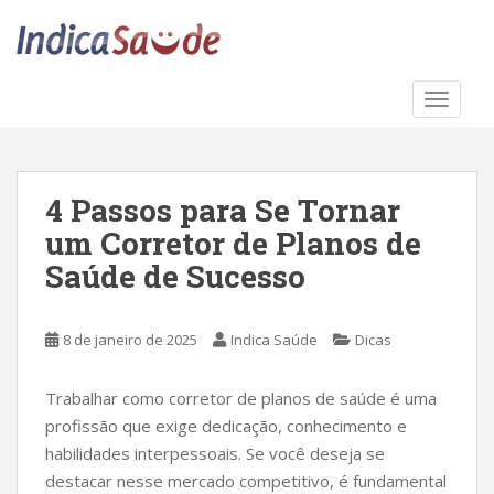
S
k
i
p
TOGGLE
t
o
m
a
4 Passos para Se Tornar
i
um Corretor de Planos de
n
c
Saúde de Sucesso
o
n
8 de janeiro de 2025
Indica Saúde
Dicas
t
e
n
Trabalhar como corretor de planos de saúde é uma
t
profissão que exige dedicação, conhecimento e
habilidades interpessoais. Se você deseja se
destacar nesse mercado competitivo, é fundamental