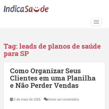
S
k
i
p
TOGGLE
t
o
m
a
Tag:
leads de planos de saúde
i
para SP
n
c
o
Como Organizar Seus
n
t
Clientes em uma Planilha
e
e Não Perder Vendas
n
t
5 de maio de 2026
Deixe um comentário