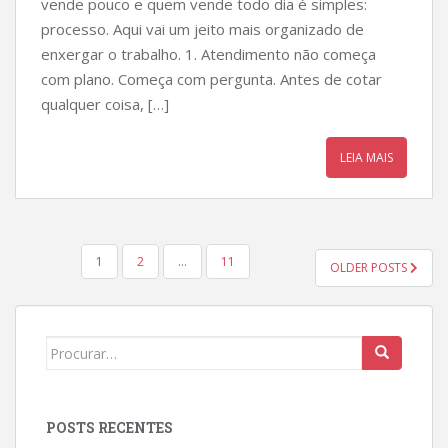
vende pouco e quem vende todo dia é simples:
processo. Aqui vai um jeito mais organizado de
enxergar o trabalho. 1. Atendimento não começa
com plano. Começa com pergunta. Antes de cotar
qualquer coisa, […]
LEIA MAIS
NAVEGAÇÃO
1
2
…
11
OLDER POSTS
POR
POSTS
Search
for:
POSTS RECENTES