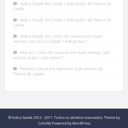
Indica Saúde
em
Leads / Indicações de Planos de
Saúde
Indica Saúde
em
Leads / Indicações de Planos de
Saúde
Indica Saúde
em
Como ter sucesso em suas
vendas com nossos leads / Indicações ?
Ana
em
Como ter sucesso em suas vendas com
nossos leads / Indicações ?
Roberto Garcia
em
Aumente suas vendas de
Planos de Saúde
© Indica Saúde 2012 - 2017. Todos os direitos reservados. Theme by
Colorlib
Powered by
WordPress