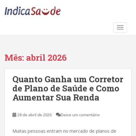
S
k
i
p
TOGGLE
t
o
m
a
Mês:
abril 2026
i
n
c
Quanto Ganha um Corretor
o
de Plano de Saúde e Como
n
t
Aumentar Sua Renda
e
n
t
28 de abril de 2026
Deixe um comentário
Muitas pessoas entram no mercado de planos de