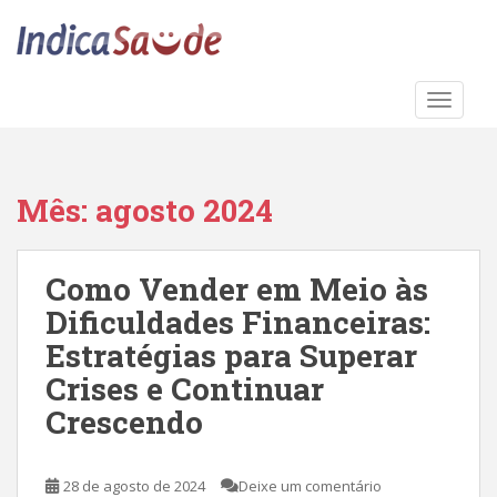
S
k
i
p
TOGGLE
t
o
m
a
Mês:
agosto 2024
i
n
c
Como Vender em Meio às
o
Dificuldades Financeiras:
n
t
Estratégias para Superar
e
Crises e Continuar
n
Crescendo
t
28 de agosto de 2024
Deixe um comentário