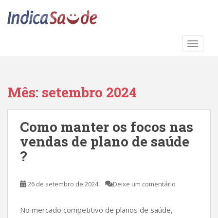
S
k
i
p
TOGGLE
t
o
m
a
Mês:
setembro 2024
i
n
c
Como manter os focos nas
o
vendas de plano de saúde
n
t
?
e
n
t
26 de setembro de 2024
Deixe um comentário
No mercado competitivo de planos de saúde,