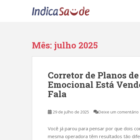
S
k
i
p
t
o
Mês:
julho 2025
m
a
i
n
Corretor de Planos de
c
Emocional Está Vend
o
n
Fala
t
e
n
29 de julho de 2025
Deixe um comentário
t
Você já parou para pensar por que dois c
mesma operadora têm resultados tão difer