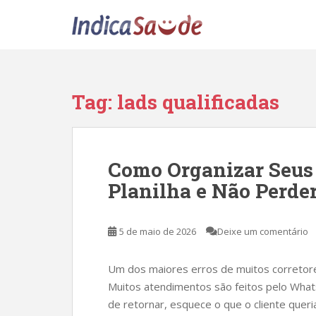
S
k
i
p
t
o
Tag:
lads qualificadas
m
a
i
n
Como Organizar Seus
c
Planilha e Não Perde
o
n
t
5 de maio de 2026
Deixe um comentário
e
n
t
Um dos maiores erros de muitos corretores
Muitos atendimentos são feitos pelo What
de retornar, esquece o que o cliente quer