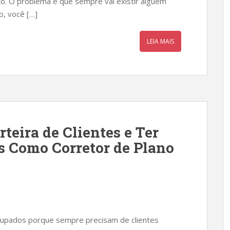
o. O problema é que sempre vai existir alguém
o, você […]
LEIA MAIS
eira de Clientes e Ter
 Como Corretor de Plano
upados porque sempre precisam de clientes