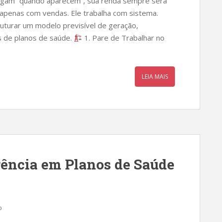
egam “quando aparecem”, sua renda sempre será
 apenas com vendas. Ele trabalha com sistema.
uturar um modelo previsível de geração,
 de planos de saúde.
1. Pare de Trabalhar no
LEIA MAIS
ência em Planos de Saúde
o