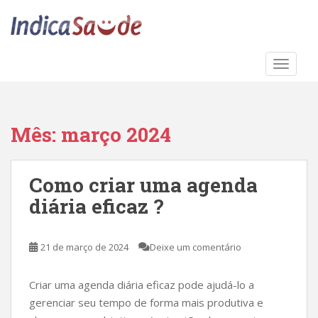
S
k
i
p
TOGGLE
t
o
m
a
Mês:
março 2024
i
n
c
Como criar uma agenda
o
diária eficaz ?
n
t
e
21 de março de 2024
Deixe um comentário
n
t
Criar uma agenda diária eficaz pode ajudá-lo a
gerenciar seu tempo de forma mais produtiva e