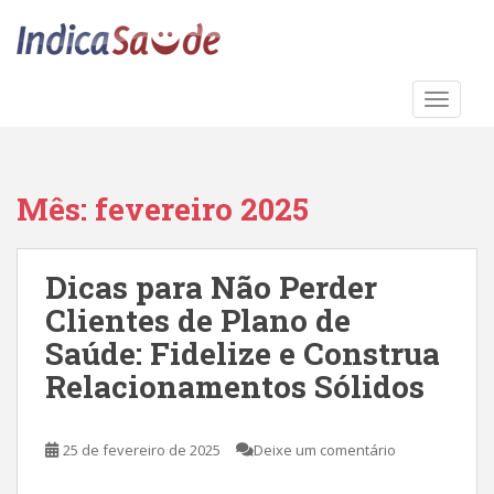
S
k
i
p
TOGGLE
t
o
m
a
Mês:
fevereiro 2025
i
n
c
Dicas para Não Perder
o
Clientes de Plano de
n
t
Saúde: Fidelize e Construa
e
Relacionamentos Sólidos
n
t
25 de fevereiro de 2025
Deixe um comentário