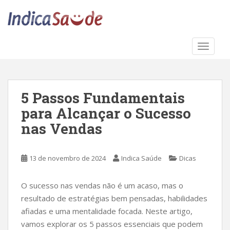
S
k
i
p
TOGGLE
t
o
m
a
5 Passos Fundamentais
i
para Alcançar o Sucesso
n
c
nas Vendas
o
n
13 de novembro de 2024
Indica Saúde
Dicas
t
e
n
O sucesso nas vendas não é um acaso, mas o
t
resultado de estratégias bem pensadas, habilidades
afiadas e uma mentalidade focada. Neste artigo,
vamos explorar os 5 passos essenciais que podem