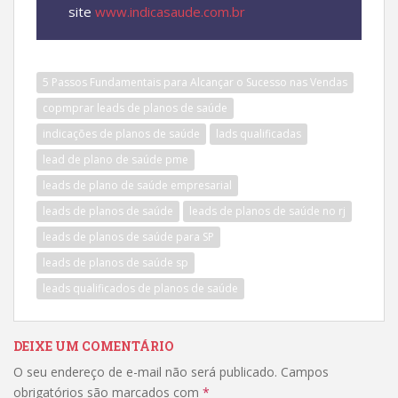
site
www.indicasaude.com.br
5 Passos Fundamentais para Alcançar o Sucesso nas Vendas
copmprar leads de planos de saúde
indicações de planos de saúde
lads qualificadas
lead de plano de saúde pme
leads de plano de saúde empresarial
leads de planos de saúde
leads de planos de saúde no rj
leads de planos de saúde para SP
leads de planos de saúde sp
leads qualificados de planos de saúde
DEIXE UM COMENTÁRIO
O seu endereço de e-mail não será publicado.
Campos
obrigatórios são marcados com
*