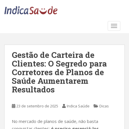
S
k
i
p
TOGGLE
t
o
m
a
Gestão de Carteira de
i
Clientes: O Segredo para
n
c
Corretores de Planos de
o
Saúde Aumentarem
n
Resultados
t
e
n
23 de setembro de 2025
Indica Saúde
Dicas
t
No mercado de planos de saúde, não basta
conquistar clientes:
é preciso gerenciá-los