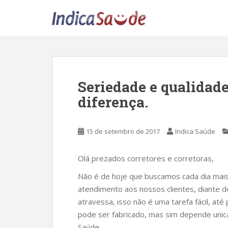
S
k
i
p
t
o
m
Seriedade e qualidad
a
diferença.
i
n
c
15 de setembro de 2017
Indica Saúde
o
n
t
Olá prezados corretores e corretoras,
e
Não é de hoje que buscamos cada dia mais
n
atendimento aos nossos clientes, diante de
t
atravessa, isso não é uma tarefa fácil, at
pode ser fabricado, mas sim depende unic
Saúde.