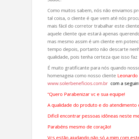
Como muitos sabem, nós não enviamos pr
tal coisa, o cliente é que vem até nós pro
mais fácil do corretor trabalhar este client
aquele cliente que estará apenas querend
mas mesmo assim é um cliente em potencia
tempo depois, portanto não descarte nen
qualidade, pois tenha certeza que isso faz 
É muito gratificante para nós quando noss
homenageia como nosso cliente
Leonardo 
www.solerbeneficios.com.br
com a segui
“Quero Parabenizar vc e sua equipe!
A qualidade do produto e do atendimento d
Dificíl encontrar pessoas idôneas neste m
Parabéns mesmo de coração!
Vcs estão ajudando não só a mim com este