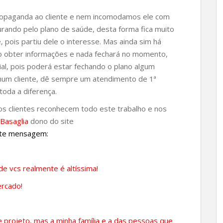
opaganda ao cliente e nem incomodamos ele com
curando pelo plano de saúde, desta forma fica muito
e, pois partiu dele o interesse. Mas ainda sim há
o obter informações e nada fechará no momento,
l, pois poderá estar fechando o plano algum
hum cliente, dê sempre um atendimento de 1ª
toda a diferença.
os clientes reconhecem todo este trabalho e nos
Basaglia
dono do site
nte mensagem:
e vcs realmente é altíssima!
ercado!
 projeto, mas a minha família e a das pessoas que