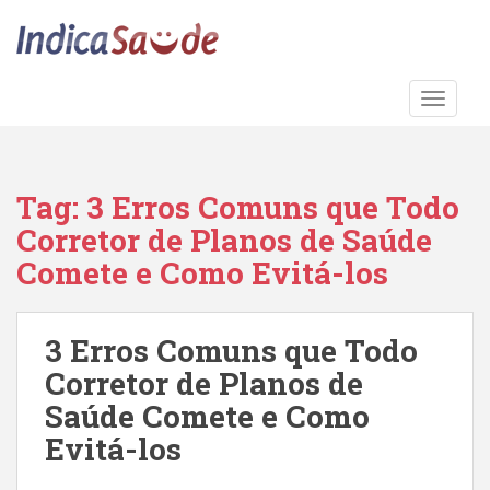
S
k
i
p
TOGGLE
t
o
m
a
Tag:
3 Erros Comuns que Todo
i
Corretor de Planos de Saúde
n
c
Comete e Como Evitá-los
o
n
t
3 Erros Comuns que Todo
e
Corretor de Planos de
n
Saúde Comete e Como
t
Evitá-los