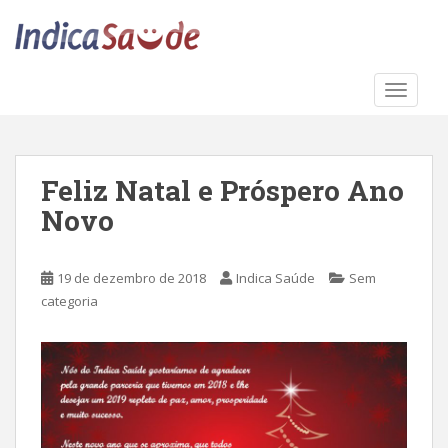
S
k
i
p
TOGGLE
t
o
m
a
Feliz Natal e Próspero Ano
i
Novo
n
c
o
19 de dezembro de 2018
Indica Saúde
Sem
n
categoria
t
e
n
t